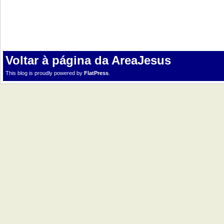
Voltar à página da AreaJesus
This blog is proudly powered by
FlatPress
.